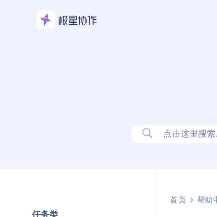
跳
至
内
容
首页
帮助
任务类