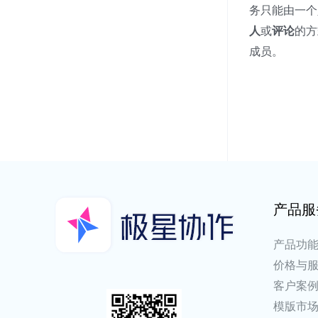
务只能由一个
人
或
评论
的方
成员。
产品服
产品功
价格与
客户案
模版市