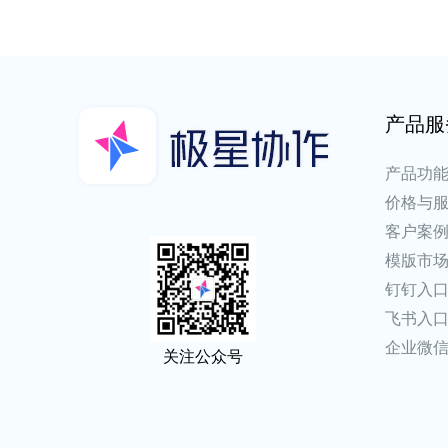
产品服
产品功
价格与
客户案
模版市
钉钉入
飞书入
企业微
关注公众号